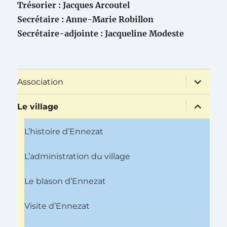
Trésorier : Jacques Arcoutel
Secrétaire : Anne-Marie Robillon
Secrétaire-adjointe : Jacqueline Modeste
ouvrir
Association
le
sous-
menu
ouvrir
Le village
le
sous-
menu
L’histoire d’Ennezat
L’administration du village
Le blason d’Ennezat
Visite d’Ennezat