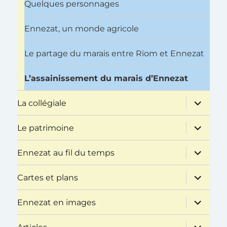
Quelques personnages
Ennezat, un monde agricole
Le partage du marais entre Riom et Ennezat
L’assainissement du marais d’Ennezat
ouvrir
La collégiale
le
sous-
menu
ouvrir
Le patrimoine
le
sous-
menu
ouvrir
Ennezat au fil du temps
le
sous-
menu
ouvrir
Cartes et plans
le
sous-
menu
ouvrir
Ennezat en images
le
sous-
menu
ouvrir