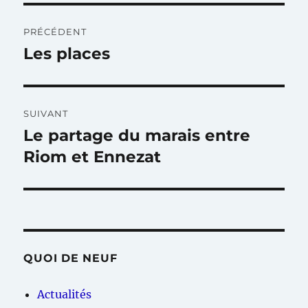
Navigation
PRÉCÉDENT
de
Les places
Publication
précédente :
l’article
SUIVANT
Le partage du marais entre
Publication
suivante :
Riom et Ennezat
QUOI DE NEUF
Actualités