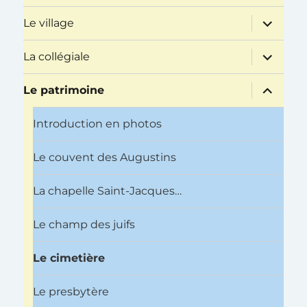
sous-
menu
ouvrir
Le village
le
sous-
menu
ouvrir
La collégiale
le
sous-
menu
ouvrir
Le patrimoine
le
sous-
menu
Introduction en photos
Le couvent des Augustins
La chapelle Saint-Jacques…
Le champ des juifs
Le cimetière
Le presbytère