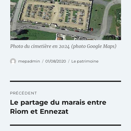
Photo du cimetière en 2024 (photo Google Maps)
Auteur
Publié
Catégories
mepadmin
01/08/2020
Le patrimoine
le
Navigation
PRÉCÉDENT
de
Le partage du marais entre
Publication
précédente :
Riom et Ennezat
l’article