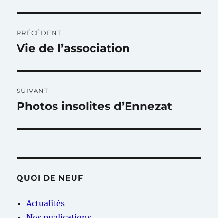
Navigation
PRÉCÉDENT
de
Vie de l’association
Publication
précédente :
l’article
SUIVANT
Photos insolites d’Ennezat
Publication
suivante :
QUOI DE NEUF
Actualités
Nos publications