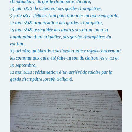
(Boutaudon), du garde champêtre, du curé
,
14 juin 1812 : le paiement des gardes champêtres
,
5 janv 1817 : délibération pour nommer un nouveau garde
,
12 mai 1818 :organisation des gardes-champêtre,
15 mai 1818 :assemblée des maires du canton pour la
nomination d’un brigadier, des gardes champêtres du
canton
,
25 oct 1819 :publication de l’ordonnance royale concernant
les communaux qui a été faite au son du clairon les 5-12 et
19 septembre
,
12 mai 1822 : réclamation d’un arriéré de salaire par le
garde champêtre Joseph Galliar
d
.