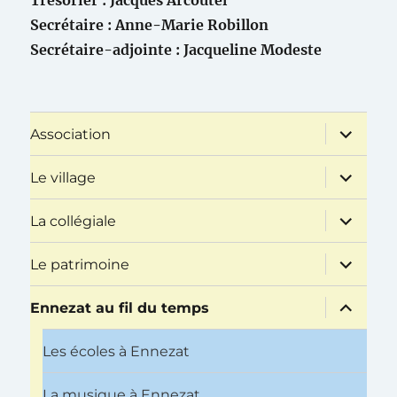
Trésorier : Jacques Arcoutel
Secrétaire : Anne-Marie Robillon
Secrétaire-adjointe : Jacqueline Modeste
ouvrir
Association
le
sous-
menu
ouvrir
Le village
le
sous-
menu
ouvrir
La collégiale
le
sous-
menu
ouvrir
Le patrimoine
le
sous-
menu
ouvrir
Ennezat au fil du temps
le
sous-
menu
Les écoles à Ennezat
La musique à Ennezat