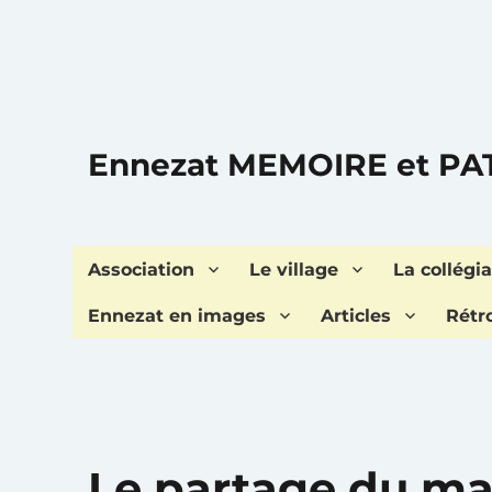
Ennezat MEMOIRE et P
Association
Le village
La collégia
Ennezat en images
Articles
Rétr
Le partage du ma