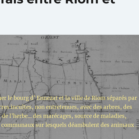
ner le bourg d’ Ennezat et la ville de Riom séparés par
rres incultes, non entretenues, avec des arbres, des
 de l’herbe… des marécages, source de maladies,
 communaux sur lesquels déambulent des animaux .