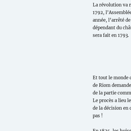
La révolution va 
1792, l’Assemblé
année, l’arrêté d
dépendant du châte
sera fait en 1793.
Et tout le monde 
de Riom demanden
de la partie comm
Le procès a lieu l
de la décision en
pas !
En 1825, les huis