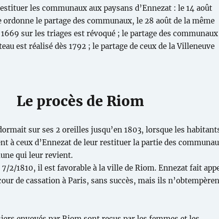
restituer les communaux aux paysans d’Ennezat : le 14 août
e ordonne le partage des communaux, le 28 août de la même
e 1669 sur les triages est révoqué ; le partage des communaux
au est réalisé dès 1792 ; le partage de ceux de la Villeneuve
Le procès de Riom
dormait sur ses 2 oreilles jusqu’en 1803, lorsque les habitant
t à ceux d’Ennezat de leur restituer la partie des communa
une qui leur revient.
e 7/2/1810, il est favorable à la ville de Riom. Ennezat fait app
 cour de cassation à Paris, sans succès, mais ils n’obtempèren
siers envoyés par Riom sont reçus par les femmes et les