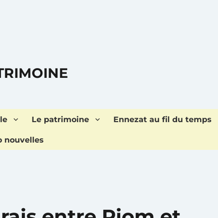
ATRIMOINE
le
Le patrimoine
Ennezat au fil du temps
o nouvelles
rais entre Riom et