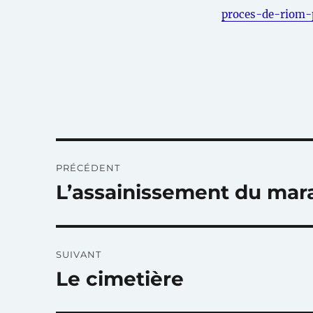
proces-de-riom-
Navigation
PRÉCÉDENT
de
L’assainissement du mar
Publication
précédente :
l’article
SUIVANT
Le cimetière
Publication
suivante :