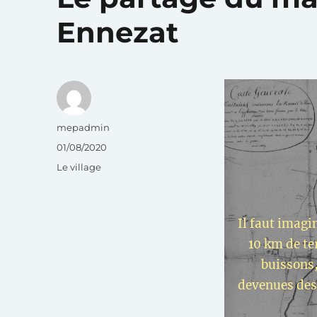
Ennezat
Auteur
mepadmin
Publié
01/08/2020
le
Catégories
Le village
Il faut imagi
10 km de te
buissons,
devenues des