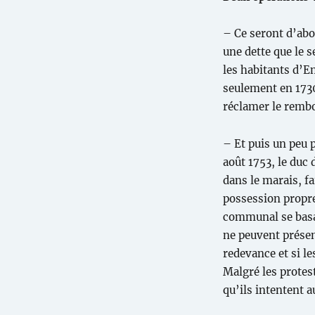
– Ce seront d’abor
une dette que le 
les habitants d’E
seulement en 1730
réclamer le rembo
– Et puis un peu p
août 1753, le duc
dans le marais, f
possession propre 
communal se basan
ne peuvent présen
redevance et si l
Malgré les protes
qu’ils intentent a