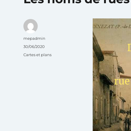
Auteur
mepadmin
Publié
30/06/2020
le
Catégories
Cartes et plans
rue