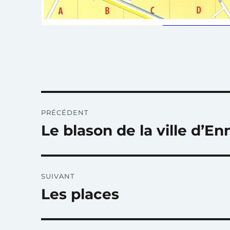
Navigation
PRÉCÉDENT
de
Le blason de la ville d’En
Publication
précédente :
l’article
SUIVANT
Les places
Publication
suivante :