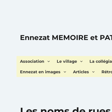
Ennezat MEMOIRE et P
Association
Le village
La collégia
Ennezat en images
Articles
Rétr
Les noms de rues