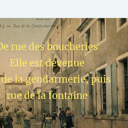
De rue des boucheries
Elle est devenue
 de la gendarmerie, puis
rue de la fontaine